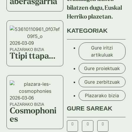
aberasgarria
bilatzen dugu, Euskal
Herriko plazetan.
KATEGORIAK
2026-03-09
Gure iritzi
PLAZARAKO BIZIA
artikuluak
Ttipi ttapa…
Gure proiektuak
Gure zerbitzuak
Plazarako bizia
2026-03-06
PLAZARAKO BIZIA
GURE SAREAK
Cosmophoni
es