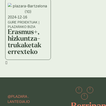
2024-12-16
GURE PROIEKTUAK
|
PLAZARAKO BIZIA
Erasmus+,
hizkuntza-
trukaketak
errexteko
@PLAZARA .
LANTEGIA.IO