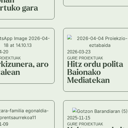
onan
artuko gara
4-20
2026-03-23
ROIEKTUAK
GURE PROIEKTUAK
kizunera, aro
Hitz ordu polita
talean
Baionako
Mediatekan
2025-11-15
1-09
GURE PROIEKTUAK