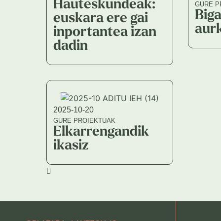
Hauteskundeak:
GURE P
Biga
euskara ere gai
aur
inportantea izan
dadin
2025-10-20
GURE PROIEKTUAK
Elkarrengandik
ikasiz