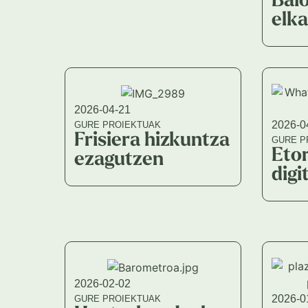
Bai
elk
2026-04-21
2026-0
GURE PROIEKTUAK
Frisiera hizkuntza
GURE P
Etor
ezagutzen
digi
2026-02-02
2026-0
GURE PROIEKTUAK