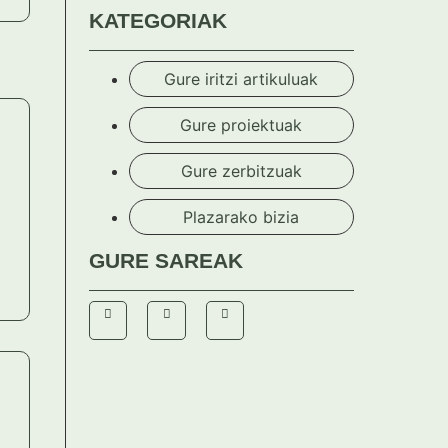
KATEGORIAK
Gure iritzi artikuluak
Gure proiektuak
Gure zerbitzuak
Plazarako bizia
GURE SAREAK