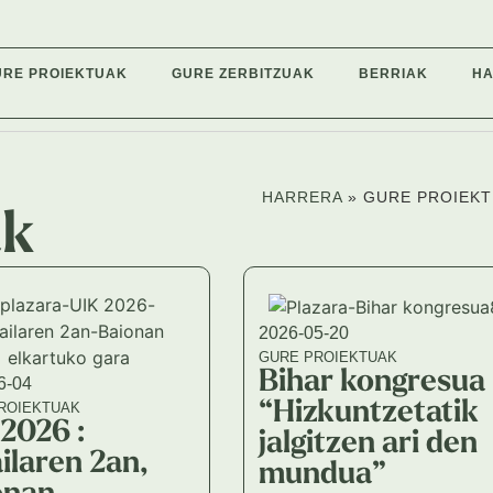
URE PROIEKTUAK
GURE ZERBITZUAK
BERRIAK
H
HARRERA
»
GURE PROIEK
ak
2026-05-20
GURE PROIEKTUAK
Bihar kongresua 
6-04
“Hizkuntzetatik
ROIEKTUAK
2026 :
jalgitzen ari den
ilaren 2an,
mundua”