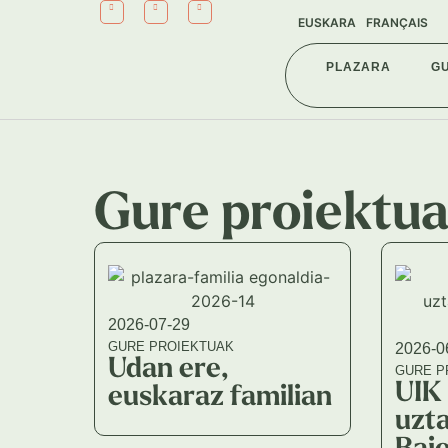
EUSKARA
FRANÇAIS
PLAZARA
G
Gure proiektu
2026-07-29
GURE PROIEKTUAK
2026-0
Udan ere,
GURE P
UIK 
euskaraz familian
uzta