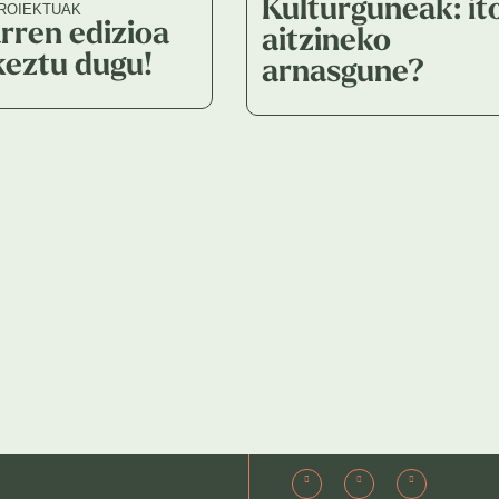
Kulturguneak: it
ROIEKTUAK
rren edizioa
aitzineko
keztu dugu!
arnasgune?