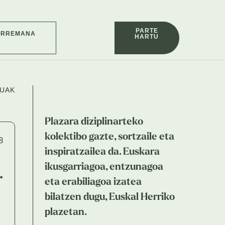
PARTE
ARREMANA
HARTU
TUAK
Plazara diziplinarteko
kolektibo gazte, sortzaile eta
inspiratzailea da. Euskara
ikusgarriagoa, entzunagoa
.
eta erabiliagoa izatea
bilatzen dugu, Euskal Herriko
plazetan.