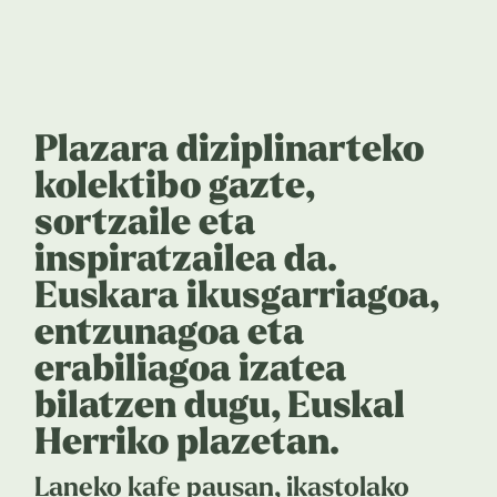
Plazara diziplinarteko
kolektibo gazte,
sortzaile eta
inspiratzailea da.
Euskara ikusgarriagoa,
entzunagoa eta
erabiliagoa izatea
bilatzen dugu, Euskal
Herriko plazetan.
Laneko kafe pausan, ikastolako