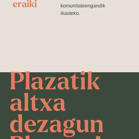
eraiki
komunitateengandik
ikasteko.
Plazatik
altxa
dezagun