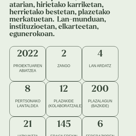
atarian, hirietako karriketan,
herrietako bestetan, plazetako
merkatuetan. Lan-munduan,
instituzioetan, elkarteetan,
egunerokoan.
2022
2
4
PROIEKTUAREN
ZANGO
LAN ARDATZ
ABIATZEA
8
12
200
PERTSONAKO
PLAZAKIDE
PLAZALAGUN
LANTALDEA
(KOLABORATZAILE)
(BAZKIDE)
21
145
6