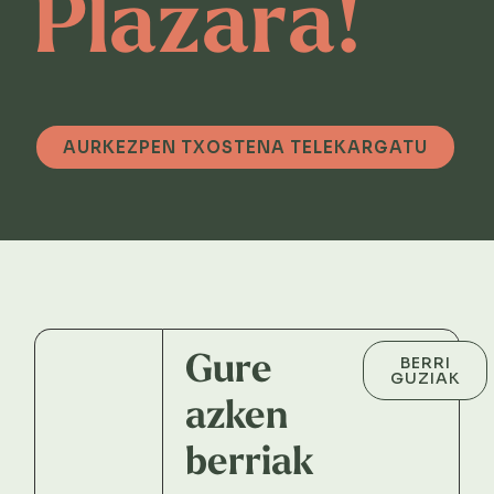
Plazara!
AURKEZPEN TXOSTENA TELEKARGATU
Gure
BERRI
GUZIAK
azken
berriak