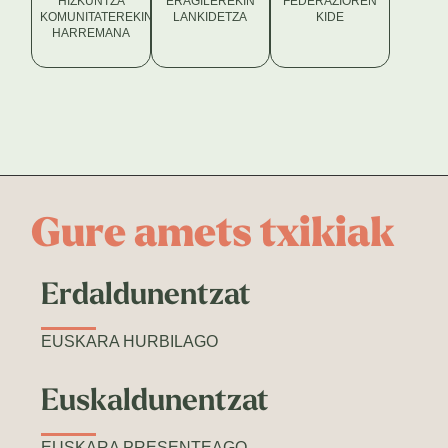
HIZKUNTZA
ERAGILEREKIN
FEDERAZIOREN
KOMUNITATEREKIN
LANKIDETZA
KIDE
HARREMANA
Gure amets txikiak
Erdaldunentzat
EUSKARA HURBILAGO
Euskaldunentzat
EUSKARA PRESENTEAGO