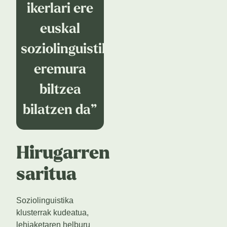
ikerlari ere
euskal
soziolinguistikaren
eremura
biltzea
bilatzen da”
Hirugarren
saritua
Soziolinguistika
klusterrak kudeatua,
lehiaketaren helburu