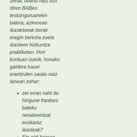
zehar, ohartu naiz bizi
diren BABko
testuinguruarekin
batera, azkenean
ikastetxeak berak
eragin berezia zuela
ikasleen hizkuntza
praktiketan. Hori
kontuan izanik, honako
galdera hauei
erantzuten saiatu naiz
lanean zehar:
zer erran nahi du
hirigune frantses
bateko
nerabeentzat
euskaraz
ikasteak?