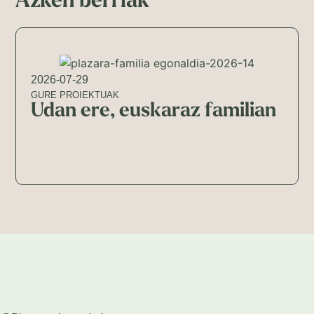
Azken berriak
2026-07-29
GURE PROIEKTUAK
Udan ere, euskaraz familian