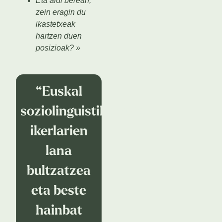
Eta aldi berean,
zein eragin du
ikastetxeak
hartzen duen
posizioak? »
“Euskal
soziolinguistikarekin
ikerlarien
lana
bultzatzea
eta beste
hainbat