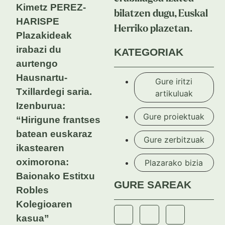
Kimetz PEREZ-
bilatzen dugu, Euskal
HARISPE
Herriko plazetan.
Plazakideak
irabazi du
KATEGORIAK
aurtengo
Hausnartu-
Gure iritzi
Txillardegi saria.
artikuluak
Izenburua:
Gure proiektuak
“Hirigune frantses
batean euskaraz
Gure zerbitzuak
ikastearen
oximorona:
Plazarako bizia
Baionako Estitxu
GURE SAREAK
Robles
Kolegioaren
kasua”