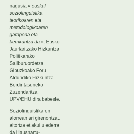
nagusia «
euskal
soziolinguistika
teorikoaren eta
metodologikoaren
garapena eta
berrikuntza da
». Eusko
Jaurlaritzako Hizkuntza
Politikarako
Sailburuordetza,
Gipuzkoako Foru
Aldundiko Hizkuntza
Berdintasuneko
Zuzendaritza,
UPV/EHU dira babesle.
Soziolinguistikaren
alorrean ari girenontzat,
aitortza et akuilu ederra
da Hausnartu-