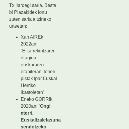
Txillardegi saria. Beste
bi Plazakidek lortu
zuten saria aitzineko
urteetan:
Xan AIREk
2022an:
“Elkarrekintzaren
eragina
euskararen
erabileran: lehen
pistak Ipar Euskal
Herriko
ikastoletan”
Eneko GORRIk
2020an: “
Ongi
etorri.
Euskaltzaletasuna
sendotzeko