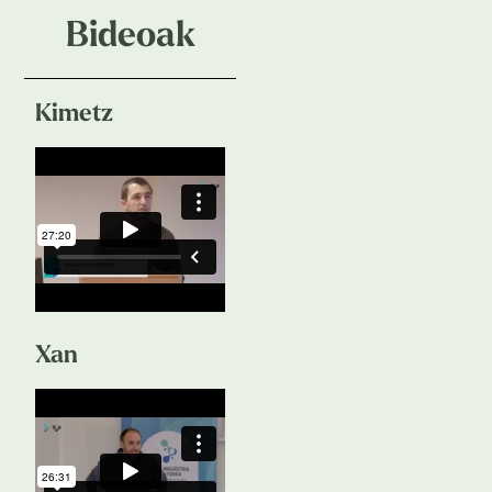
Bideoak
Kimetz
Xan