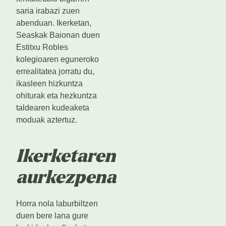
saria irabazi zuen
abenduan. Ikerketan,
Seaskak Baionan duen
Estitxu Robles
kolegioaren eguneroko
errealitatea jorratu du,
ikasleen hizkuntza
ohiturak eta hezkuntza
taldearen kudeaketa
moduak aztertuz.
Ikerketaren
aurkezpena
Horra nola laburbiltzen
duen bere lana gure