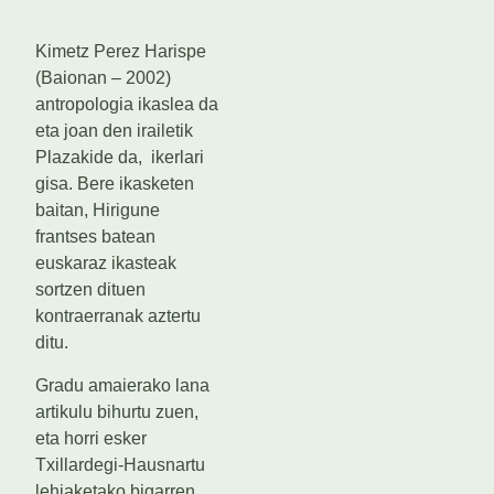
Kimetz Perez Harispe
(Baionan – 2002)
antropologia ikaslea da
eta joan den irailetik
Plazakide da, ikerlari
gisa. Bere ikasketen
baitan, Hirigune
frantses batean
euskaraz ikasteak
sortzen dituen
kontraerranak aztertu
ditu.
Gradu amaierako lana
artikulu bihurtu zuen,
eta horri esker
Txillardegi-Hausnartu
lehiaketako bigarren