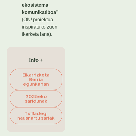
ekosistema
komunikatiboa”
(ON! proiektua
inspiratuko zuen
ikerketa lana).
Info +
Elkarrizketa
Berria
egunkarian
2025eko
saridunak
Txilladegi
hausnartu sariak