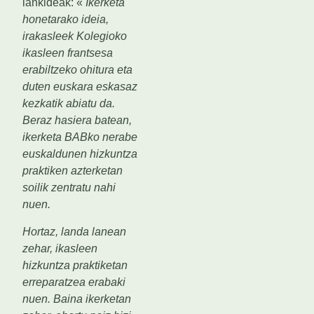
lankideak: «
Ikerketa
honetarako ideia,
irakasleek Kolegioko
ikasleen frantsesa
erabiltzeko ohitura eta
duten euskara eskasaz
kezkatik abiatu da.
Beraz hasiera batean,
ikerketa BABko nerabe
euskaldunen hizkuntza
praktiken azterketan
soilik zentratu nahi
nuen.
Hortaz, landa lanean
zehar, ikasleen
hizkuntza praktiketan
erreparatzea erabaki
nuen. Baina ikerketan