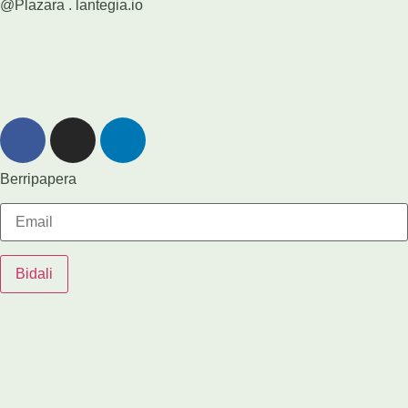
@Plazara .
lantegia.io
Berripapera