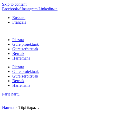
Skip to content
Facebook-f
Instagram
Linkedin-in
Euskara
Français
Plazara
Gure proiektuak
Gure zerbitzuak
Berriak
Harremana
Plazara
Gure proiektuak
Gure zerbitzuak
Berriak
Harremana
Parte hartu
Harrera
»
Ttipi ttapa…