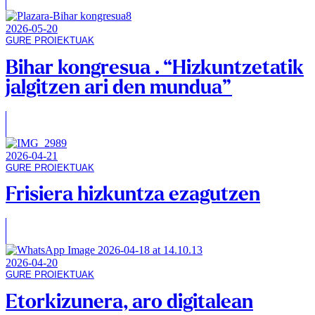
2026-05-20
GURE PROIEKTUAK
Bihar kongresua . “Hizkuntzetatik
jalgitzen ari den mundua”
2026-04-21
GURE PROIEKTUAK
Frisiera hizkuntza ezagutzen
2026-04-20
GURE PROIEKTUAK
Etorkizunera, aro digitalean