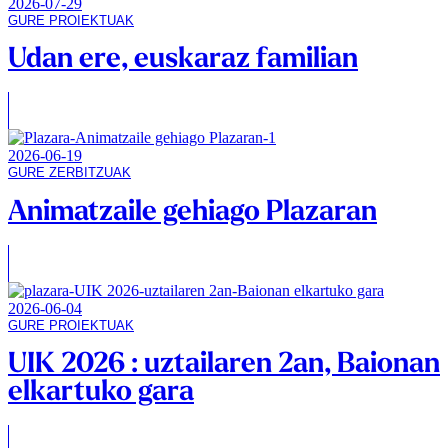
2026-07-29
GURE PROIEKTUAK
Udan ere, euskaraz familian
2026-06-19
GURE ZERBITZUAK
Animatzaile gehiago Plazaran
2026-06-04
GURE PROIEKTUAK
UIK 2026 : uztailaren 2an, Baionan
elkartuko gara