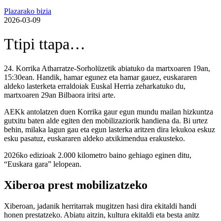
Plazarako bizia
2026-03-09
Ttipi ttapa…
24. Korrika Atharratze-Sorholüzetik abiatuko da martxoaren 19an,
15:30ean. Handik, hamar egunez eta hamar gauez, euskararen
aldeko lasterketa erraldoiak Euskal Herria zeharkatuko du,
martxoaren 29an Bilbaora iritsi arte.
AEKk antolatzen duen Korrika gaur egun mundu mailan hizkuntza
gutxitu baten alde egiten den mobilizaziorik handiena da. Bi urtez
behin, milaka lagun gau eta egun lasterka aritzen dira lekukoa eskuz
esku pasatuz, euskararen aldeko atxikimendua erakusteko.
2026ko edizioak 2.000 kilometro baino gehiago eginen ditu,
“Euskara gara” lelopean.
Xiberoa prest mobilizatzeko
Xiberoan, jadanik herritarrak mugitzen hasi dira ekitaldi handi
honen prestatzeko. Abiatu aitzin, kultura ekitaldi eta besta anitz