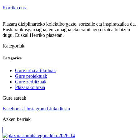
Korrika.eus
Plazara diziplinarteko kolektibo gazte, sortzaile eta inspiratzailea da.
Euskara ikusgarriagoa, entzunagoa eta erabiliagoa izatea bilatzen
dugu, Euskal Herriko plazetan.
Kategoriak
Categories
Gure iritzi artikuluak
Gure proiektuak
Gure zerbitzuak
Plazarako bizia
Gure sareak
Facebook-f
Instagram
Linkedin-in
Azken berriak