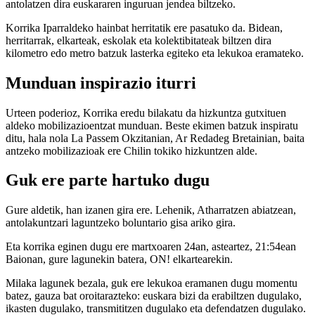
antolatzen dira euskararen inguruan jendea biltzeko.
Korrika Iparraldeko hainbat herritatik ere pasatuko da. Bidean,
herritarrak, elkarteak, eskolak eta kolektibitateak biltzen dira
kilometro edo metro batzuk lasterka egiteko eta lekukoa eramateko.
Munduan inspirazio iturri
Urteen poderioz, Korrika eredu bilakatu da hizkuntza gutxituen
aldeko mobilizazioentzat munduan. Beste ekimen batzuk inspiratu
ditu, hala nola La Passem Okzitanian, Ar Redadeg Bretainian, baita
antzeko mobilizazioak ere Chilin tokiko hizkuntzen alde.
Guk ere parte hartuko dugu
Gure aldetik, han izanen gira ere. Lehenik, Atharratzen abiatzean,
antolakuntzari laguntzeko boluntario gisa ariko gira.
Eta korrika eginen dugu ere martxoaren 24an, asteartez, 21:54ean
Baionan, gure lagunekin batera, ON! elkartearekin.
Milaka lagunek bezala, guk ere lekukoa eramanen dugu momentu
batez, gauza bat oroitarazteko: euskara bizi da erabiltzen dugulako,
ikasten dugulako, transmititzen dugulako eta defendatzen dugulako.