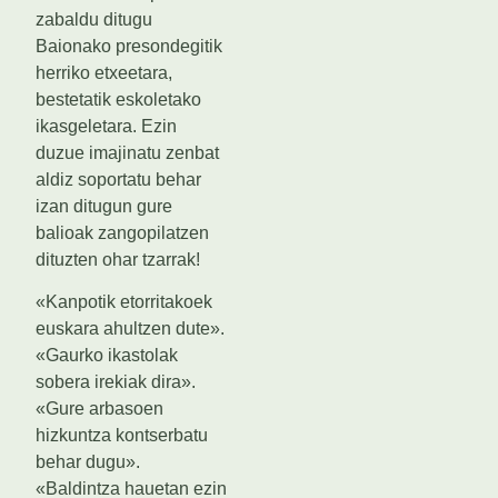
zabaldu ditugu
Baionako presondegitik
herriko etxeetara,
bestetatik eskoletako
ikasgeletara. Ezin
duzue imajinatu zenbat
aldiz soportatu behar
izan ditugun gure
balioak zangopilatzen
dituzten ohar tzarrak!
«Kanpotik etorritakoek
euskara ahultzen dute».
«Gaurko ikastolak
sobera irekiak dira».
«Gure arbasoen
hizkuntza kontserbatu
behar dugu».
«Baldintza hauetan ezin