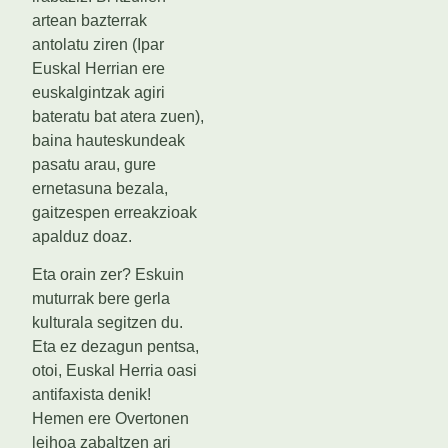
artean bazterrak
antolatu ziren (Ipar
Euskal Herrian ere
euskalgintzak agiri
bateratu bat atera zuen),
baina hauteskundeak
pasatu arau, gure
ernetasuna bezala,
gaitzespen erreakzioak
apalduz doaz.
Eta orain zer? Eskuin
muturrak bere gerla
kulturala segitzen du.
Eta ez dezagun pentsa,
otoi, Euskal Herria oasi
antifaxista denik!
Hemen ere Overtonen
leihoa zabaltzen ari