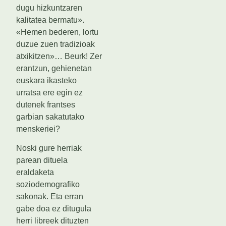
dugu hizkuntzaren
kalitatea bermatu».
«Hemen bederen, lortu
duzue zuen tradizioak
atxikitzen»… Beurk! Zer
erantzun, gehienetan
euskara ikasteko
urratsa ere egin ez
dutenek frantses
garbian sakatutako
menskeriei?
Noski gure herriak
parean dituela
eraldaketa
soziodemografiko
sakonak. Eta erran
gabe doa ez ditugula
herri libreek dituzten