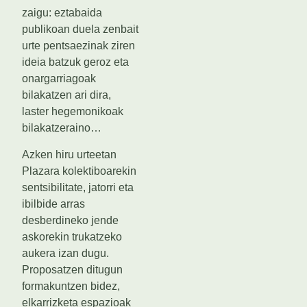
zaigu: eztabaida
publikoan duela zenbait
urte pentsaezinak ziren
ideia batzuk geroz eta
onargarriagoak
bilakatzen ari dira,
laster hegemonikoak
bilakatzeraino…
Azken hiru urteetan
Plazara kolektiboarekin
sentsibilitate, jatorri eta
ibilbide arras
desberdineko jende
askorekin trukatzeko
aukera izan dugu.
Proposatzen ditugun
formakuntzen bidez,
elkarrizketa espazioak