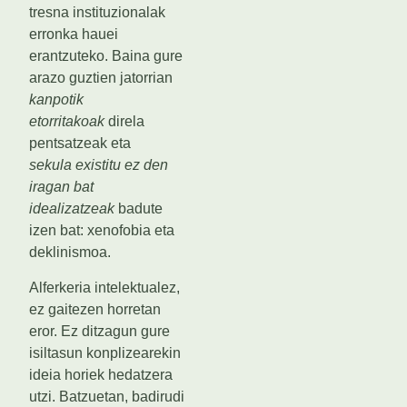
tresna instituzionalak
erronka hauei
erantzuteko. Baina gure
arazo guztien jatorrian
kanpotik
etorritakoak
direla
pentsatzeak eta
sekula existitu ez den
iragan bat
idealizatzeak
badute
izen bat: xenofobia eta
deklinismoa.
Alferkeria intelektualez,
ez gaitezen horretan
eror. Ez ditzagun gure
isiltasun konplizearekin
ideia horiek hedatzera
utzi. Batzuetan, badirudi