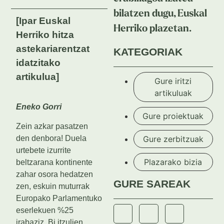
bilatzen dugu, Euskal
[Ipar Euskal
Herriko plazetan.
Herriko hitza
astekariarentzat
KATEGORIAK
idatzitako
artikulua]
Gure iritzi
artikuluak
Eneko Gorri
Gure proiektuak
Zein azkar pasatzen
den denbora! Duela
Gure zerbitzuak
urtebete izurrite
Plazarako bizia
beltzarana kontinente
zahar osora hedatzen
GURE SAREAK
zen, eskuin muturrak
Europako Parlamentuko
eserlekuen %25
irabaziz. Bi itzulien