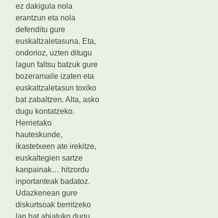
ez dakigula nola
erantzun eta nola
defenditu gure
euskaltzaletasuna. Eta,
ondorioz, uzten ditugu
lagun faltsu batzuk gure
bozeramaile izaten eta
euskaltzaletasun toxiko
bat zabaltzen. Alta, asko
dugu kontatzeko.
Herrietako
hauteskunde,
ikastetxeen ate irekitze,
euskaltegien sartze
kanpainak… hitzordu
inportanteak badatoz.
Udazkenean gure
diskurtsoak berritzeko
lan bat abiatuko dugu.