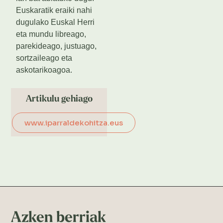
Euskaratik eraiki nahi
dugulako Euskal Herri
eta mundu libreago,
parekideago, justuago,
sortzaileago eta
askotarikoagoa.
Artikulu gehiago
www.iparraldekohitza.eus
Azken berriak