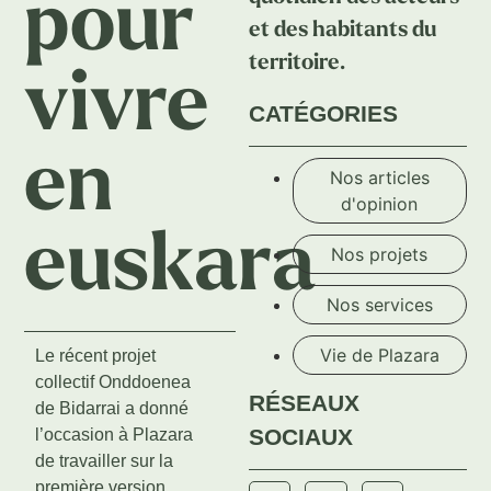
pour
et des habitants du
territoire.
vivre
CATÉGORIES
en
Nos articles
d'opinion
euskara
Nos projets
Nos services
Vie de Plazara
Le récent projet
collectif Onddoenea
RÉSEAUX
de Bidarrai a donné
SOCIAUX
l’occasion à Plazara
de travailler sur la
première version