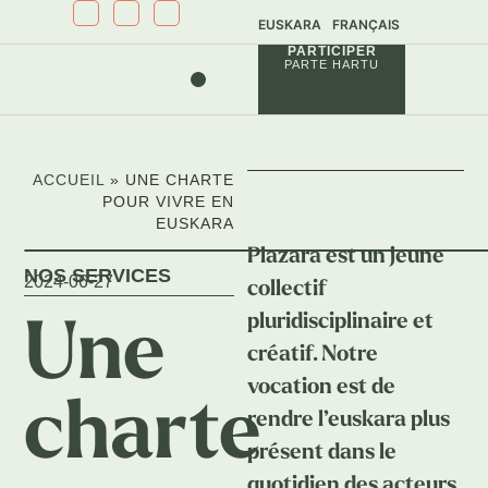
EUSKARA
FRANÇAIS
PARTICIPER
PARTE HARTU
NOS PROJETS
NOS SERVICES
ACCUEIL
»
UNE CHARTE
POUR VIVRE EN
EUSKARA
Plazara est un jeune
NOS SERVICES
2024-06-27
collectif
pluridisciplinaire et
Une
créatif. Notre
vocation est de
charte
rendre l’euskara plus
présent dans le
quotidien des acteurs