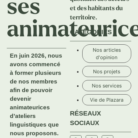
ses
et des habitants du
territoire.
animateuric
CATÉGORIES
Nos articles
En juin 2026, nous
d'opinion
avons commencé
Nos projets
à former plusieurs
de nos membres
Nos services
afin de pouvoir
devenir
Vie de Plazara
animateurices
RÉSEAUX
d’ateliers
SOCIAUX
linguistiques que
nous proposons.