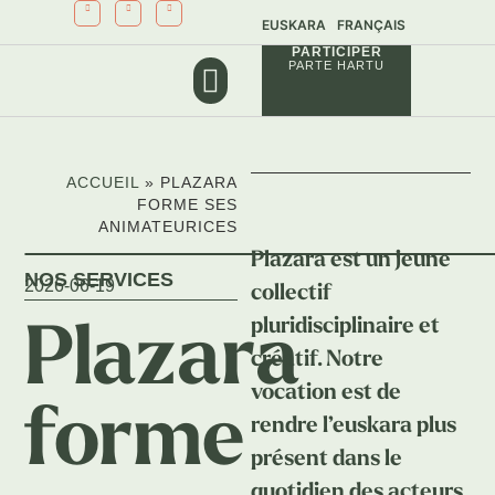
EUSKARA
FRANÇAIS
PARTICIPER
PARTE HARTU
NOS PROJETS
NOS SERVICES
ACCUEIL
»
PLAZARA
FORME SES
ANIMATEURICES
Plazara est un jeune
NOS SERVICES
2026-06-19
collectif
pluridisciplinaire et
Plazara
créatif. Notre
vocation est de
forme
rendre l’euskara plus
présent dans le
quotidien des acteurs