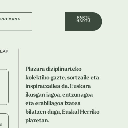
PARTE
ARREMANA
HARTU
XEAK
Plazara diziplinarteko
kolektibo gazte, sortzaile eta
inspiratzailea da. Euskara
ikusgarriagoa, entzunagoa
eta erabiliagoa izatea
bilatzen dugu, Euskal Herriko
plazetan.