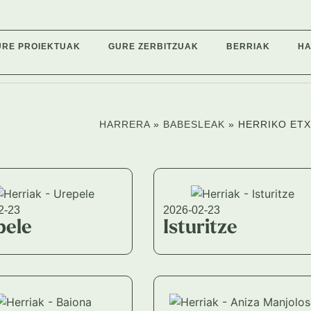
URE PROIEKTUAK
GURE ZERBITZUAK
BERRIAK
H
HARRERA
»
BABESLEAK
»
HERRIKO ET
2-23
2026-02-23
pele
Isturitze