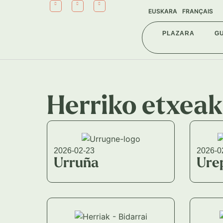
EUSKARA
FRANÇAIS
PLAZARA
G
Herriko etxeak
2026-02-23
2026-0
Urruña
Ure