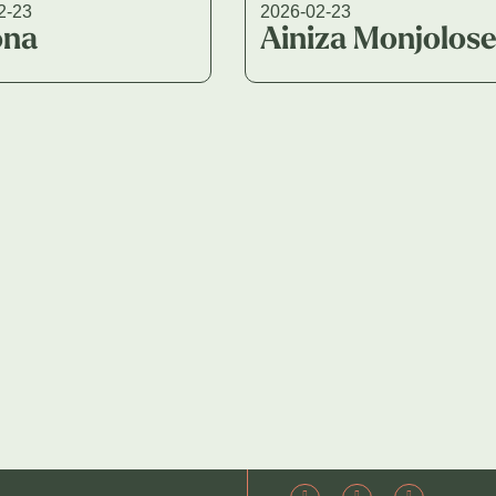
2-23
2026-02-23
ona
Ainiza Monjolos