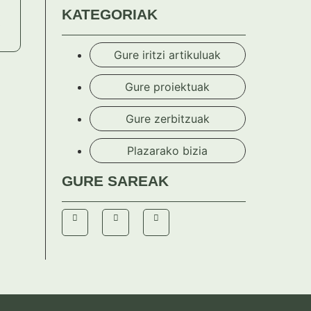
KATEGORIAK
e
Gure iritzi artikuluak
Gure proiektuak
Gure zerbitzuak
Plazarako bizia
GURE SAREAK