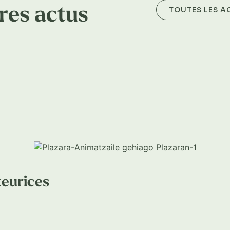
res actus
TOUTES LES A
teurices