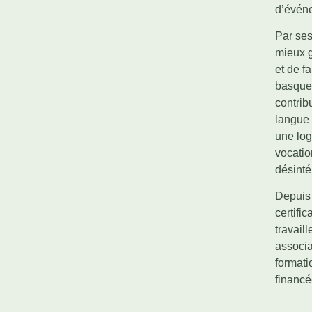
d’évén
Par ses
mieux g
et de f
basque 
contrib
langue
une log
vocatio
désinté
Depuis 
certifi
travail
associa
formati
financé