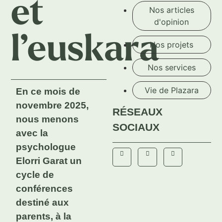
et
Nos articles
d'opinion
l’euskara
Nos projets
Nos services
Vie de Plazara
En ce mois de
novembre 2025,
RÉSEAUX
nous menons
SOCIAUX
avec la
psychologue
Elorri Garat un
cycle de
conférences
destiné aux
parents, à la