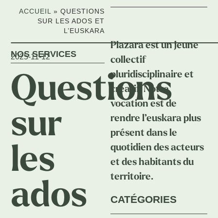
ACCUEIL
»
QUESTIONS
SUR LES ADOS ET
L’EUSKARA
Plazara est un jeune
NOS SERVICES
2025-11-12
collectif
pluridisciplinaire et
Questions
créatif. Notre
vocation est de
sur
rendre l’euskara plus
présent dans le
quotidien des acteurs
les
et des habitants du
territoire.
ados
CATÉGORIES