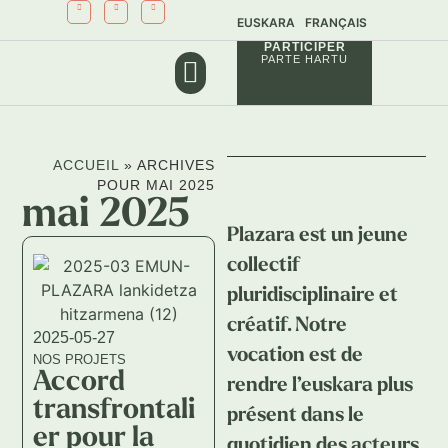
EUSKARA
FRANÇAIS
PARTICIPER
PARTE HARTU
NOS PROJETS
NOS SERVICES
ACCUEIL
»
ARCHIVES
POUR MAI 2025
mai 2025
Plazara est un jeune
collectif
pluridisciplinaire et
créatif. Notre
2025-05-27
vocation est de
NOS PROJETS
Accord
rendre l’euskara plus
transfrontali
présent dans le
er pour la
quotidien des acteurs