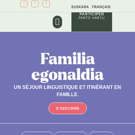
EUSKARA
FRANÇAIS
PARTICIPER
PARTE HARTU
NOS PROJETS
NOS SERVICES
Familia
egonaldia
UN SÉJOUR LINGUISTIQUE ET ITINÉRANT EN
FAMILLE.
S'INSCRIRE