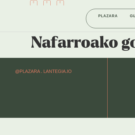
PLAZARA
G
Nafarroako g
@PLAZARA .
LANTEGIA.IO