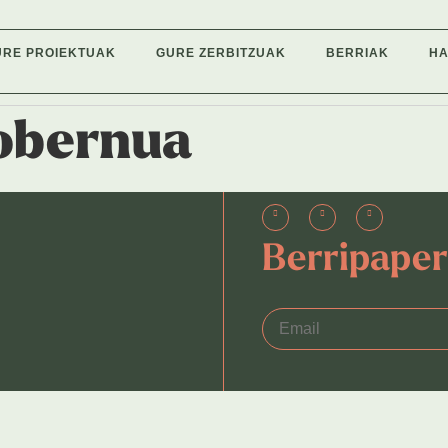
URE PROIEKTUAK
GURE ZERBITZUAK
BERRIAK
H
obernua
Berripape