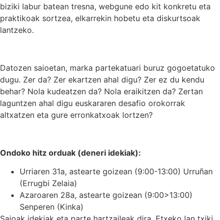
biziki labur batean tresna, webgune edo kit konkretu eta
praktikoak sortzea, elkarrekin hobetu eta diskurtsoak
lantzeko.
Datozen saioetan, marka partekatuari buruz gogoetatuko
dugu. Zer da? Zer ekartzen ahal digu? Zer ez du kendu
behar? Nola kudeatzen da? Nola eraikitzen da? Zertan
laguntzen ahal digu euskararen desafio orokorrak
altxatzen eta gure erronkatxoak lortzen?
Ondoko hitz orduak (deneri idekiak):
Urriaren 31a, astearte goizean (9:00-13:00) Urruñan
(Errugbi Zelaia)
Azaroaren 28a, astearte goizean (9:00>13:00)
Senperen (Kinka)
Saioak idekiak eta parte hartzaileak dira. Etxeko lan txiki