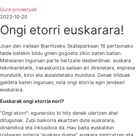
Gure proiektuak
2023-10-20
Ongi etorri euskarara!
Joan den irailean Biarritzeko Skateparkean 16 pertsonako
talde batekin bildu ginen gogoeta ziklo baten baitan.
Mahaiaren inguruan parte hartzaile desberdinak: euskara
teknikarietatik, irakaskuntza sailean ari direnetara, enpresa
mundutik, kirol eta aisialdietako mundura. Denak bilduak
galdera baten inguruan; nola ongi etorria egin jendeari
euskarara.
Euskarak ongi etorria nori?
“Ongi etorri”: eguneroko bi hitz denek ulertzen ahal
ditugunak. Zubi baikorra ekartzen dute euskarara,
dinamikoa eta inklusiboa da. Hau baita euskaldun
izatearen indarra “euskara duena”, euskara mintzatzen eta