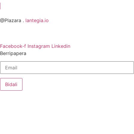
@Plazara .
lantegia.io
Facebook-f
Instagram
Linkedin
Berripapera