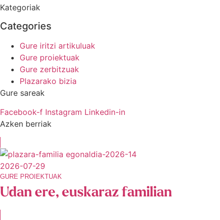
Kategoriak
Categories
Gure iritzi artikuluak
Gure proiektuak
Gure zerbitzuak
Plazarako bizia
Gure sareak
Facebook-f
Instagram
Linkedin-in
Azken berriak
2026-07-29
GURE PROIEKTUAK
Udan ere, euskaraz familian