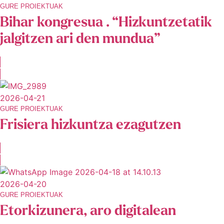
GURE PROIEKTUAK
Bihar kongresua . “Hizkuntzetatik
jalgitzen ari den mundua”
2026-04-21
GURE PROIEKTUAK
Frisiera hizkuntza ezagutzen
2026-04-20
GURE PROIEKTUAK
Etorkizunera, aro digitalean