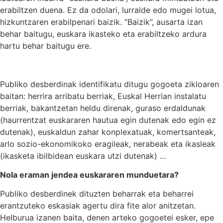
erabiltzen duena. Ez da odolari, lurralde edo mugei lotua,
hizkuntzaren erabilpenari baizik. “Baizik”, ausarta izan
behar baitugu, euskara ikasteko eta erabiltzeko ardura
hartu behar baitugu ere.
Publiko desberdinak identifikatu ditugu gogoeta zikloaren
baitan: herrira arribatu berriak, Euskal Herrian instalatu
berriak, bakantzetan heldu direnak, guraso erdaldunak
(haurrentzat euskararen hautua egin dutenak edo egin ez
dutenak), euskaldun zahar konplexatuak, komertsanteak,
arlo sozio-ekonomikoko eragileak, nerabeak eta ikasleak
(ikasketa ibilbidean euskara utzi dutenak) …
Nola eraman jendea euskararen munduetara?
Publiko desberdinek dituzten beharrak eta beharrei
erantzuteko eskasiak agertu dira fite alor anitzetan.
Helburua izanen baita, denen arteko gogoetei esker, epe