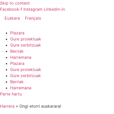
Skip to content
Facebook-f
Instagram
Linkedin-in
Euskara
Français
Plazara
Gure proiektuak
Gure zerbitzuak
Berriak
Harremana
Plazara
Gure proiektuak
Gure zerbitzuak
Berriak
Harremana
Parte hartu
Harrera
»
Ongi etorri euskarara!