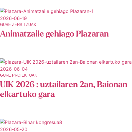
2026-06-19
GURE ZERBITZUAK
Animatzaile gehiago Plazaran
2026-06-04
GURE PROIEKTUAK
UIK 2026 : uztailaren 2an, Baionan
elkartuko gara
2026-05-20