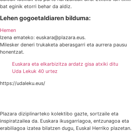
bat eginik etorri behar da aldiz.
Lehen gogoetaldiaren bilduma:
Hemen
Izena emateko: euskara@plazara.eus.
Milesker deneri trukaketa aberasgarri eta aurrera pausu
honentzat.
Euskara eta elkarbizitza ardatz gisa atxiki ditu
Uda Lekuk 40 urtez
https://udaleku.eus/
Plazara diziplinarteko kolektibo gazte, sortzaile eta
inspiratzailea da. Euskara ikusgarriagoa, entzunagoa eta
erabiliagoa izatea bilatzen dugu, Euskal Herriko plazetan.