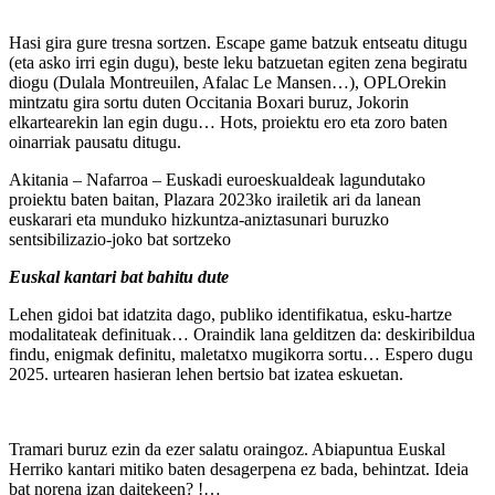
Hasi gira gure tresna sortzen. Escape game batzuk entseatu ditugu
(eta asko irri egin dugu), beste leku batzuetan egiten zena begiratu
diogu (Dulala Montreuilen, Afalac Le Mansen…), OPLOrekin
mintzatu gira sortu duten Occitania Boxari buruz, Jokorin
elkartearekin lan egin dugu… Hots, proiektu ero eta zoro baten
oinarriak pausatu ditugu.
Akitania – Nafarroa – Euskadi euroeskualdeak lagundutako
proiektu baten baitan, Plazara 2023ko irailetik ari da lanean
euskarari eta munduko hizkuntza-aniztasunari buruzko
sentsibilizazio-joko bat sortzeko
Euskal kantari bat bahitu dute
Lehen gidoi bat idatzita dago, publiko identifikatua, esku-hartze
modalitateak definituak… Oraindik lana gelditzen da: deskiribildua
findu, enigmak definitu, maletatxo mugikorra sortu… Espero dugu
2025. urtearen hasieran lehen bertsio bat izatea eskuetan.
Tramari buruz ezin da ezer salatu oraingoz. Abiapuntua Euskal
Herriko kantari mitiko baten desagerpena ez bada, behintzat. Ideia
bat norena izan daitekeen? !…