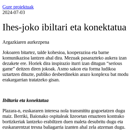
Gure proiektuak
2024-07-03
Ihes-joko ibiltari eta konektatua
Argazkiaren aurkezpena
Jokoaren bitartez, talde kohesioa, kooperazioa eta barne
komunikazioa lantzen ahal dira. Mezuak pasarazteko aukera izan
dezakete ere. Horiek dira inspirazio iturri izan ditugun “serious
game” deitzen diren jokoak. Asmo sakon eta forma ludikoa
uztartzen dituzte, publiko desberdinekin arazo konplexu bat modu
erakargarrian tratatzeko gisan.
Ibiltaria eta konektatua
Plazara-n, euskararen interesa nola transmititu gogoetatzen dugu
maiz. Berriki, Baionako ospitaleak lizeoetan emazteen kontrako
bortizkeriak lantzeko erabiltzen duen maleta desubritu dugu eta
euskararentzat tresna baliagarria izanten ahal zela atzeman dugu.