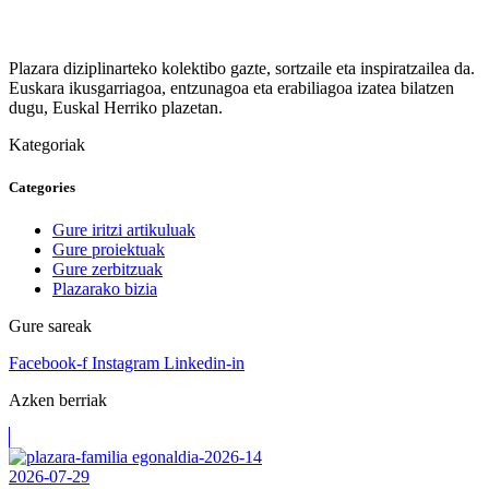
Plazara diziplinarteko kolektibo gazte, sortzaile eta inspiratzailea da.
Euskara ikusgarriagoa, entzunagoa eta erabiliagoa izatea bilatzen
dugu, Euskal Herriko plazetan.
Kategoriak
Categories
Gure iritzi artikuluak
Gure proiektuak
Gure zerbitzuak
Plazarako bizia
Gure sareak
Facebook-f
Instagram
Linkedin-in
Azken berriak
2026-07-29