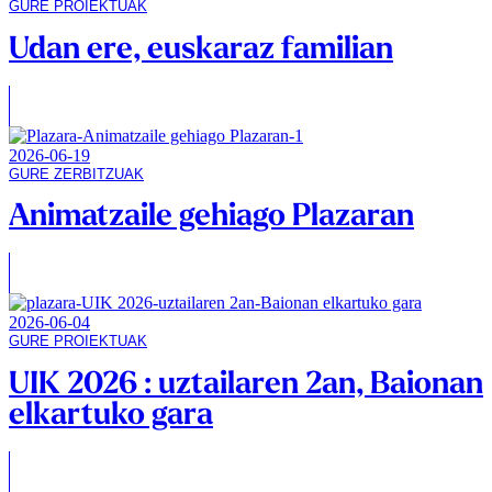
GURE PROIEKTUAK
Udan ere, euskaraz familian
2026-06-19
GURE ZERBITZUAK
Animatzaile gehiago Plazaran
2026-06-04
GURE PROIEKTUAK
UIK 2026 : uztailaren 2an, Baionan
elkartuko gara