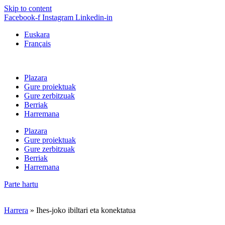
Skip to content
Facebook-f
Instagram
Linkedin-in
Euskara
Français
Plazara
Gure proiektuak
Gure zerbitzuak
Berriak
Harremana
Plazara
Gure proiektuak
Gure zerbitzuak
Berriak
Harremana
Parte hartu
Harrera
»
Ihes-joko ibiltari eta konektatua