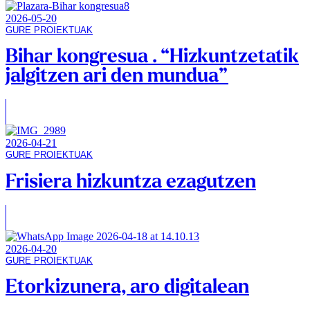
2026-05-20
GURE PROIEKTUAK
Bihar kongresua . “Hizkuntzetatik
jalgitzen ari den mundua”
2026-04-21
GURE PROIEKTUAK
Frisiera hizkuntza ezagutzen
2026-04-20
GURE PROIEKTUAK
Etorkizunera, aro digitalean