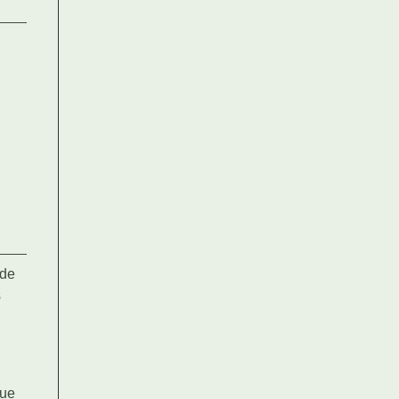
 de
s
que