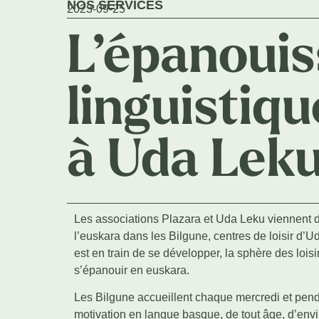
NOS SERVICES
2023-09-25
L’épanoui
linguistiq
à Uda Lek
Les associations Plazara et Uda Leku viennent de
l’euskara dans les Bilgune, centres de loisir d’U
est en train de se développer, la sphère des loisi
s’épanouir en euskara.
Les Bilgune accueillent chaque mercredi et penda
motivation en langue basque, de tout âge, d’envi